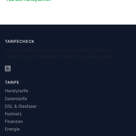
TARIFECHECK
Dein unabhängiger Vergleich für Mobilfunk-, Internet-,
Festnetz- und Finanztarife im deutschsprachigen Raum.
TARIFE
Handytarife
Datentarife
DSL & Glasfaser
Festnetz
Finanzen
Energie