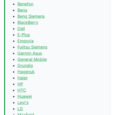
Benefon
Benq
Benq Siemens
BlackBerry
Dell
E-Plus
Emporia
Fujitsu Siemens
Garmin Asus
General Mobile
Grundig
Hagenuk
Haier
HP
HTC
Huawei
Levi's
LG
Maxfield