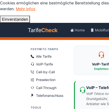
Cookies ermöglichen eine bestmögliche Bereitstellung dies
werden.
Mehr Infos
Einverstanden
Tarife
Check
Home
Mobilfu
FESTNETZ-TARIFE
Alle Tarife
VoIP-Tarife
VoIP-Tari
Empfohlen
Call-by-Call
Preselection
VoIP – Tele
Call-Through
VoIP (Voice ov
Telefonanschluss
Grundgebühr, k
Anbieter wie S
TOOLS