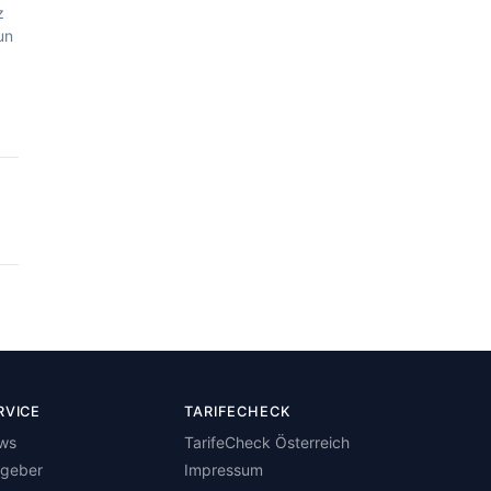
z
un
RVICE
TARIFECHECK
ws
TarifeCheck Österreich
tgeber
Impressum