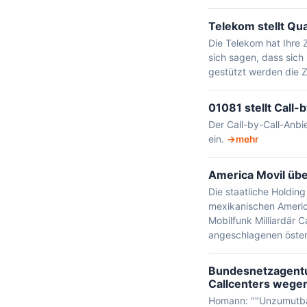
Telekom stellt Qua
Die Telekom hat Ihre 
sich sagen, dass sich 
gestützt werden die 
01081 stellt Call-
Der Call-by-Call-Anbi
ein.
mehr
America Movil übe
Die staatliche Holdin
mexikanischen America
Mobilfunk Milliardär C
angeschlagenen öster
Bundesnetzagentu
Callcenters wege
Homann: ""Unzumutbar