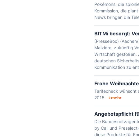
Pokémons, die spionie
Kommission, die plant
News bringen die Tel
BITMi besorgt: Ve
(PresseBox) (Aachen/
Maizière, zukünftig Ve
Wirtschaft gestoßen. A
deutschen Sicherheits
Kommunikation zu ent
Frohe Weihnachten
Tarifecheck wünscht 
2015.
mehr
Angebotspflicht fü
Die Bundesnetzagentur
by Call und Preselect
diese Produkte für E