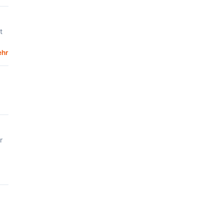
t
hr
r