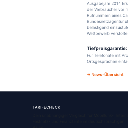
Ausgabejahr 2014 Er
der Verbraucher vor 
Rufnummern eines Call
Bundesnetzagentur übe
belästigend einzustu
Wettbewerb verstoße
Tiefpreisgarantie:
Für Telefonate mit Arc
Ortsgesprächen einfa
News-Übersicht
TARIFECHECK
Dein unabhängiger Vergleich für Mobilfunk-, Interne
Festnetz- und Finanztarife im deutschsprachigen
Raum.