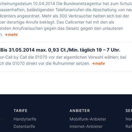
scheinungsdatum 10.04.2014 Die Bundesnetzagentur hat zum Schut
massenhaften, belästigenden Telefonanrufen die Abschaltung von ne
centers angeordnet. Mehr als 300 Verbraucher hatten sich bei der
r derartige Anrufe beklagt. Das Callcenter hat mit den als
fenden Anrufversuchen gegen das Gesetz gegen den unlauteren
n.
mehr
 Bis 31.05.2014 max. 0,93 Ct./Min. täglich 19 – 7 Uhr.
or-Call by Call die 01070 vor der eigentlichen Vorwahl wählen; bei
ch die 01070 direkt vor die Rufnummer setzen.
mehr
TARIFE
ANBIETER
SE
t-,
Handytarife
Mobilfunk-Anbieter
Ne
Datentarife
Internet-Anbieter
Ra