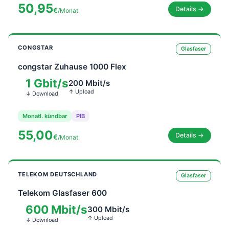
50,95
Details →
€
/Monat
CONGSTAR
Glasfaser
congstar Zuhause 1000 Flex
1 Gbit/s
200 Mbit/s
↑ Upload
↓ Download
Monatl. kündbar
PIB
55,00
Details →
€
/Monat
TELEKOM DEUTSCHLAND
Glasfaser
Telekom Glasfaser 600
600 Mbit/s
300 Mbit/s
↑ Upload
↓ Download