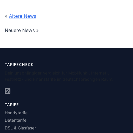
«
Ältere News
Neuere News »
TARIFECHECK
Dein unabhängiger Vergleich für Mobilfunk-, Internet-,
Festnetz- und Finanztarife im deutschsprachigen Raum.
TARIFE
Handytarife
Datentarife
DSL & Glasfaser