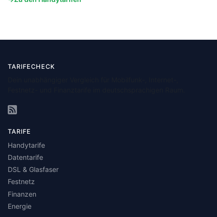
TARIFECHECK
Dein unabhängiger Vergleich für Mobilfunk-, Internet-,
Festnetz- und Finanztarife im deutschsprachigen Raum.
TARIFE
Handytarife
Datentarife
DSL & Glasfaser
Festnetz
Finanzen
Energie