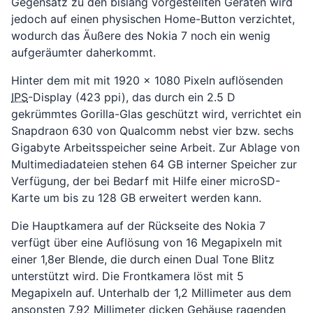
Gegensatz zu den bislang vorgestellten Geräten wird
jedoch auf einen physischen Home-Button verzichtet,
wodurch das Äußere des Nokia 7 noch ein wenig
aufgeräumter daherkommt.
Hinter dem mit mit 1920 x 1080 Pixeln auflösenden
IPS
-Display (423 ppi), das durch ein 2.5 D
gekrümmtes Gorilla-Glas geschützt wird, verrichtet ein
Snapdraon 630 von Qualcomm nebst vier bzw. sechs
Gigabyte Arbeitsspeicher seine Arbeit. Zur Ablage von
Multimediadateien stehen 64 GB interner Speicher zur
Verfügung, der bei Bedarf mit Hilfe einer microSD-
Karte um bis zu 128 GB erweitert werden kann.
Die Hauptkamera auf der Rückseite des Nokia 7
verfügt über eine Auflösung von 16 Megapixeln mit
einer 1,8er Blende, die durch einen Dual Tone Blitz
unterstützt wird. Die Frontkamera löst mit 5
Megapixeln auf. Unterhalb der 1,2 Millimeter aus dem
ansonsten 7,92 Millimeter dicken Gehäuse ragenden