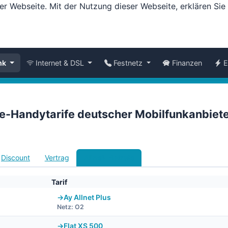
er Webseite. Mit der Nutzung dieser Webseite, erklären Si
nk
Internet & DSL
Festnetz
Finanzen
E
te-Handytarife deutscher Mobilfunkanbiet
Discount
Vertrag
Allnet-Flatrate
Tarif
Ay Allnet Plus
Netz: O2
Flat XS 500