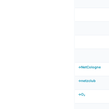
NetCologne
netzclub
O₂