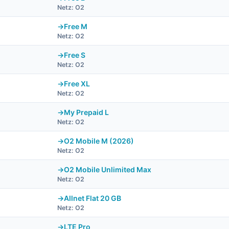
Netz: O2
Free M
Netz: O2
Free S
Netz: O2
Free XL
Netz: O2
My Prepaid L
Netz: O2
O2 Mobile M (2026)
Netz: O2
O2 Mobile Unlimited Max
Netz: O2
Allnet Flat 20 GB
Netz: O2
LTE Pro