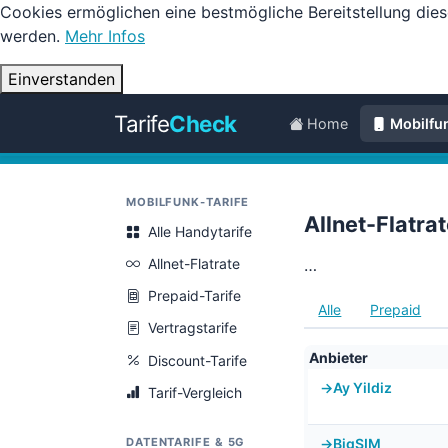
Cookies ermöglichen eine bestmögliche Bereitstellung dies
werden.
Mehr Infos
Einverstanden
Tarife
Check
Home
Mobilfu
MOBILFUNK-TARIFE
Allnet-Flatra
Alle Handytarife
Allnet-Flatrate
…
Prepaid-Tarife
Alle
Prepaid
Vertragstarife
Anbieter
Discount-Tarife
Ay Yildiz
Tarif-Vergleich
BigSIM
DATENTARIFE & 5G