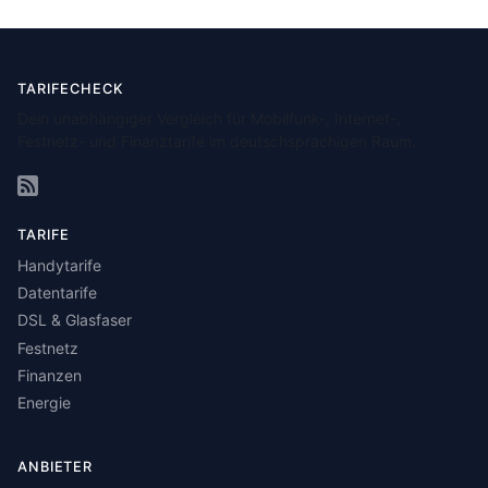
TARIFECHECK
Dein unabhängiger Vergleich für Mobilfunk-, Internet-,
Festnetz- und Finanztarife im deutschsprachigen Raum.
TARIFE
Handytarife
Datentarife
DSL & Glasfaser
Festnetz
Finanzen
Energie
ANBIETER