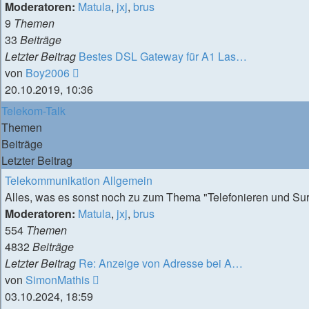
Moderatoren:
Matula
,
jxj
,
brus
9
Themen
33
Beiträge
Letzter Beitrag
Bestes DSL Gateway für A1 Las…
Neuester
von
Boy2006
Beitrag
20.10.2019, 10:36
Telekom-Talk
Themen
Beiträge
Letzter Beitrag
Telekommunikation Allgemein
Alles, was es sonst noch zu zum Thema "Telefonieren und Sur
Moderatoren:
Matula
,
jxj
,
brus
554
Themen
4832
Beiträge
Letzter Beitrag
Re: Anzeige von Adresse bei A…
Neuester
von
SimonMathis
Beitrag
03.10.2024, 18:59