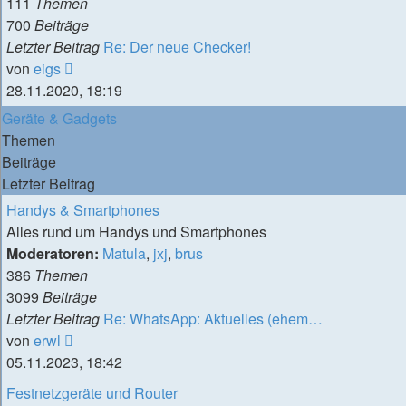
111
Themen
700
Beiträge
Letzter Beitrag
Re: Der neue Checker!
Neuester
von
eigs
Beitrag
28.11.2020, 18:19
Geräte & Gadgets
Themen
Beiträge
Letzter Beitrag
Handys & Smartphones
Alles rund um Handys und Smartphones
Moderatoren:
Matula
,
jxj
,
brus
386
Themen
3099
Beiträge
Letzter Beitrag
Re: WhatsApp: Aktuelles (ehem…
Neuester
von
erwl
Beitrag
05.11.2023, 18:42
Festnetzgeräte und Router