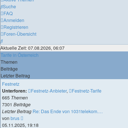
Suche
FAQ
Anmelden
Registrieren
Foren-Übersicht
Suche
Aktuelle Zeit: 07.08.2026, 06:07
Tarife in Österreich
Themen
Beiträge
Letzter Beitrag
Festnetz
Unterforen:
Festnetz-Anbieter
,
Festnetz-Tarife
665
Themen
7301
Beiträge
Letzter Beitrag
Re: Das Ende von 1031telekom.…
Neuester
von
brus
Beitrag
05.11.2025, 19:18