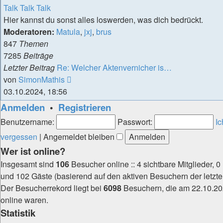
Talk Talk Talk
Hier kannst du sonst alles loswerden, was dich bedrückt.
Moderatoren:
Matula
,
jxj
,
brus
847
Themen
7285
Beiträge
Letzter Beitrag
Re: Welcher Aktenvernicher is…
Neuester
von
SimonMathis
Beitrag
03.10.2024, 18:56
Anmelden
•
Registrieren
Benutzername:
Passwort:
I
vergessen
|
Angemeldet bleiben
Wer ist online?
Insgesamt sind
106
Besucher online :: 4 sichtbare Mitglieder, 0
und 102 Gäste (basierend auf den aktiven Besuchern der letzte
Der Besucherrekord liegt bei
6098
Besuchern, die am 22.10.202
online waren.
Statistik