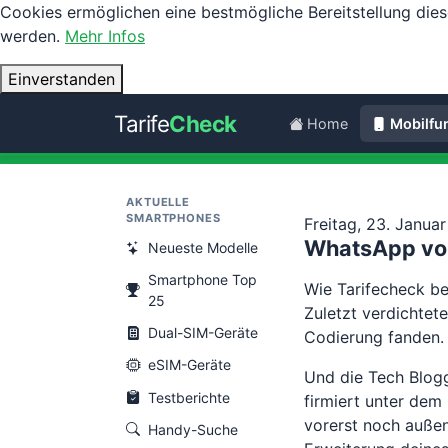
Cookies ermöglichen eine bestmögliche Bereitstellung dies
werden.
Mehr Infos
Einverstanden
Tarife
Check
Home
Mobilfu
AKTUELLE
SMARTPHONES
Freitag, 23. Janua
WhatsApp vom
Neueste Modelle
Smartphone Top
Wie Tarifecheck be
25
Zuletzt verdichtet
Dual-SIM-Geräte
Codierung fanden.
eSIM-Geräte
Und die Tech Blogg
Testberichte
firmiert unter dem
vorerst noch auße
Handy-Suche