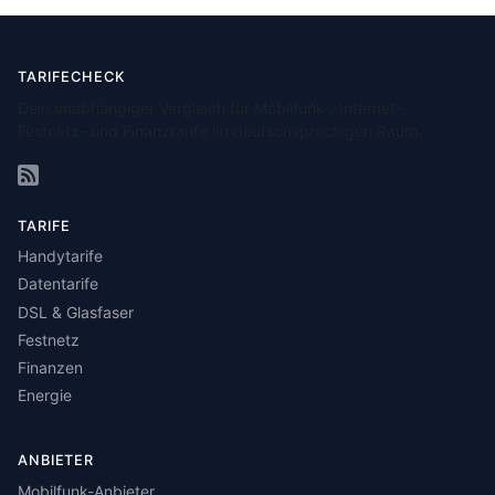
TARIFECHECK
Dein unabhängiger Vergleich für Mobilfunk-, Internet-,
Festnetz- und Finanztarife im deutschsprachigen Raum.
TARIFE
Handytarife
Datentarife
DSL & Glasfaser
Festnetz
Finanzen
Energie
ANBIETER
Mobilfunk-Anbieter