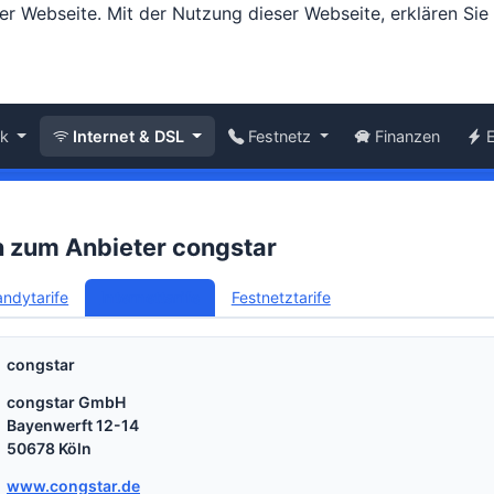
er Webseite. Mit der Nutzung dieser Webseite, erklären Si
nk
Internet & DSL
Festnetz
Finanzen
n zum Anbieter congstar
ndytarife
Internettarife
Festnetztarife
congstar
congstar GmbH
Bayenwerft 12-14
50678 Köln
www.congstar.de