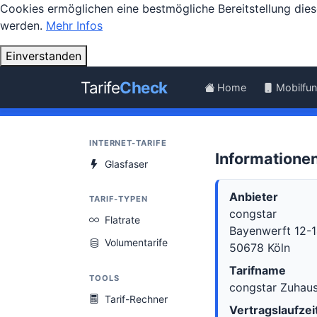
Cookies ermöglichen eine bestmögliche Bereitstellung dies
werden.
Mehr Infos
Einverstanden
Tarife
Check
Home
Mobilfu
INTERNET-TARIFE
Informationen
Glasfaser
Anbieter
TARIF-TYPEN
congstar
Flatrate
Bayenwerft 12-
Volumentarife
50678 Köln
Tarifname
TOOLS
congstar Zuhaus
Tarif-Rechner
Vertragslaufzei