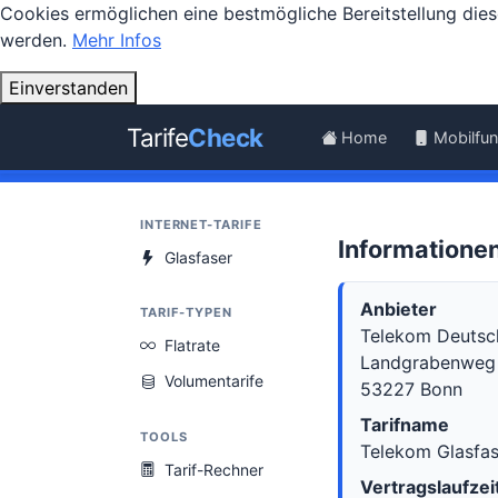
Cookies ermöglichen eine bestmögliche Bereitstellung dies
werden.
Mehr Infos
Einverstanden
Tarife
Check
Home
Mobilfu
INTERNET-TARIFE
Informationen
Glasfaser
Anbieter
TARIF-TYPEN
Telekom Deutsc
Flatrate
Landgrabenweg
Volumentarife
53227 Bonn
Tarifname
TOOLS
Telekom Glasfa
Tarif-Rechner
Vertragslaufzei