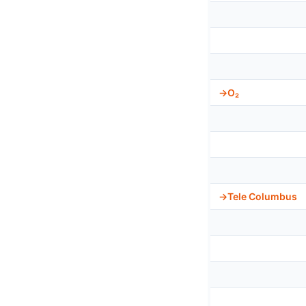
O₂
Tele Columbus