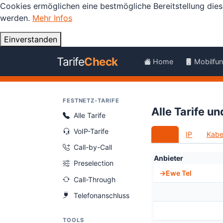
Cookies ermöglichen eine bestmögliche Bereitstellung dies
werden.
Mehr Infos
Einverstanden
Tarife
Check
Home
Mobilfu
FESTNETZ-TARIFE
Alle Tarife u
Alle Tarife
VoIP-Tarife
Alle
IP
Kabe
Call-by-Call
Anbieter
Preselection
Ewe Tel
Call-Through
Telefonanschluss
TOOLS