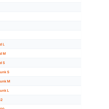
d L
id M
d S
Funk S
 Funk M
Funk L
32
100