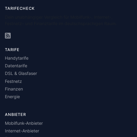
TARIFECHECK
Dein unabhängiger Vergleich für Mobilfunk-, Internet-,
Festnetz- und Finanztarife im deutschsprachigen Raum.
TARIFE
Handytarife
Datentarife
DSL & Glasfaser
Festnetz
Finanzen
Energie
ANBIETER
Mobilfunk-Anbieter
Internet-Anbieter