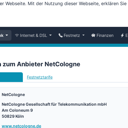
er Webseite. Mit der Nutzung dieser Webseite, erklären Si
nk
Internet & DSL
Festnetz
Finanzen
E
n zum Anbieter NetCologne
ndytarife
Festnetztarife
NetCologne
NetCologne Gesellschaft für Telekommunikation mbH
Am Coloneum 9
50829 Köln
www.netcologne.de