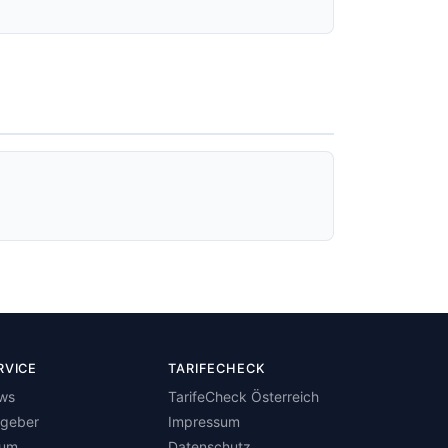
RVICE
TARIFECHECK
ws
TarifeCheck Österreich
tgeber
Impressum
rum
Datenschutz