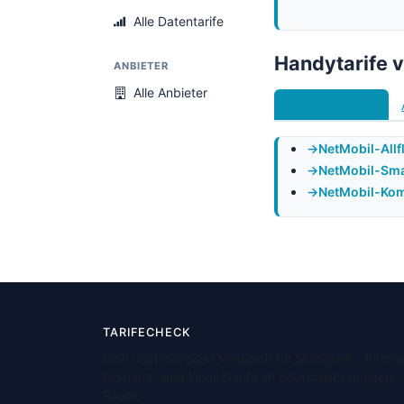
Alle Datentarife
Handytarife 
ANBIETER
Alle Anbieter
Aktuelle Tarife
NetMobil-Allf
NetMobil-Sma
NetMobil-Kom
TARIFECHECK
Dein unabhängiger Vergleich für Mobilfunk-, Interne
Festnetz- und Finanztarife im deutschsprachigen
Raum.