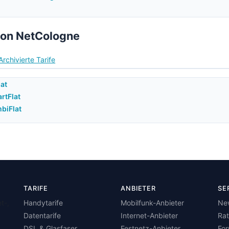
von NetCologne
Archivierte Tarife
lat
rtFlat
biFlat
TARIFE
ANBIETER
SE
t-,
Handytarife
Mobilfunk-Anbieter
Ne
Datentarife
Internet-Anbieter
Ra
DSL & Glasfaser
Festnetz-Anbieter
Fo