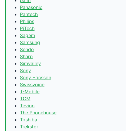
palm
Panasonic
Pantech
Philips
PiTech
Sagem
Samsung
Sendo
Sharp
Simvalley
Sony
Sony Ericsson
Swissvoice
T-Mobile
TCM
Tevion
The Phonehouse
Toshiba
Trekstor