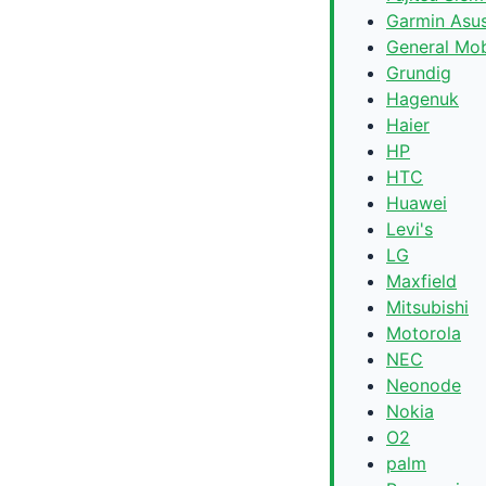
Garmin Asu
General Mob
Grundig
Hagenuk
Haier
HP
HTC
Huawei
Levi's
LG
Maxfield
Mitsubishi
Motorola
NEC
Neonode
Nokia
O2
palm