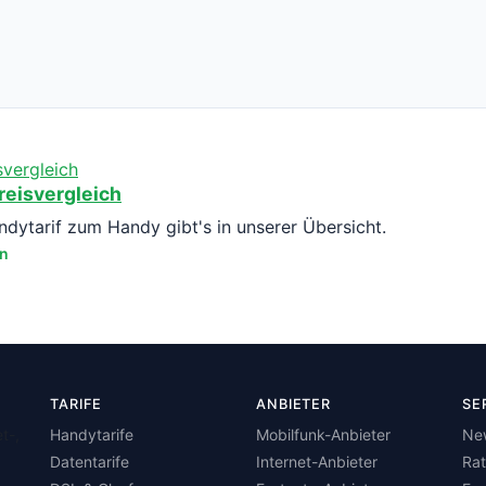
reisvergleich
ytarif zum Handy gibt's in unserer Übersicht.
en
TARIFE
ANBIETER
SE
t-,
Handytarife
Mobilfunk-Anbieter
Ne
Datentarife
Internet-Anbieter
Ra