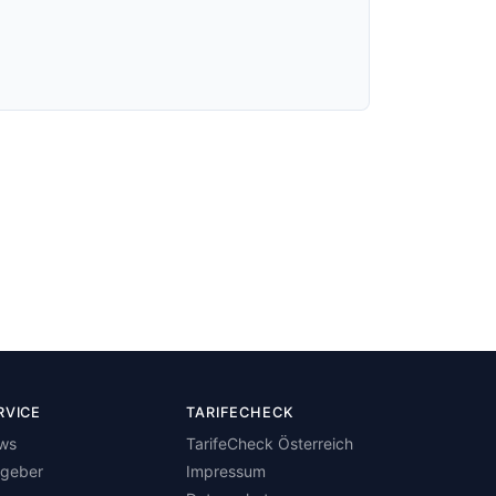
RVICE
TARIFECHECK
ws
TarifeCheck Österreich
tgeber
Impressum