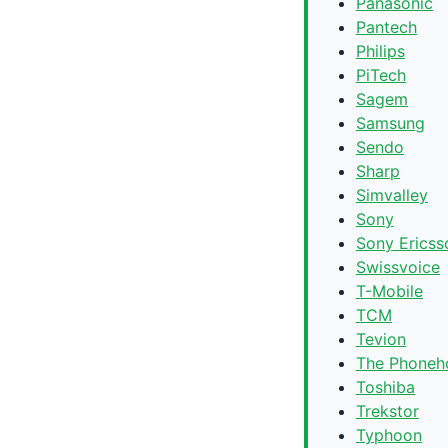
Panasonic
Pantech
Philips
PiTech
Sagem
Samsung
Sendo
Sharp
Simvalley
Sony
Sony Ericss
Swissvoice
T-Mobile
TCM
Tevion
The Phoneh
Toshiba
Trekstor
Typhoon