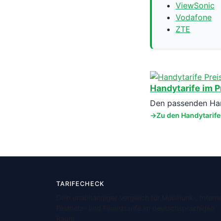
ViewSonic
Vodafone
ZTE
Handytarife im P
Den passenden Hand
Zu den Handytarif
TARIFECHECK
Dein unabhängiger Vergleich für Mobilfunk-, Interne
Festnetz- und Finanztarife im deutschsprachigen
Raum.