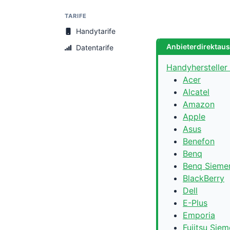
TARIFE
Handytarife
Anbieterdirektau
Datentarife
Handyhersteller
Acer
Alcatel
Amazon
Apple
Asus
Benefon
Benq
Benq Sieme
BlackBerry
Dell
E-Plus
Emporia
Fujitsu Sie