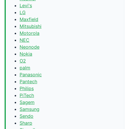
Levi's
LG
Maxfield
Mitsubishi
Motorola
NEC
Neonode
Nokia
O2
palm
Panasonic
Pantech
Philips
PiTech
Sagem
Samsung
Sendo
Sharp