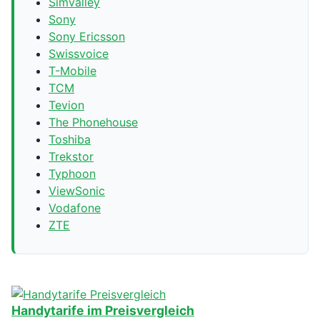
Simvalley
Sony
Sony Ericsson
Swissvoice
T-Mobile
TCM
Tevion
The Phonehouse
Toshiba
Trekstor
Typhoon
ViewSonic
Vodafone
ZTE
Handytarife im Preisvergleich