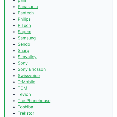
palm
Panasonic
Pantech
Philips
PiTech
Sagem
Samsung
Sendo
Sharp
Simvalley
Sony
Sony Ericsson
Swissvoice
T-Mobile
TCM
Tevion
The Phonehouse
Toshiba
Trekstor