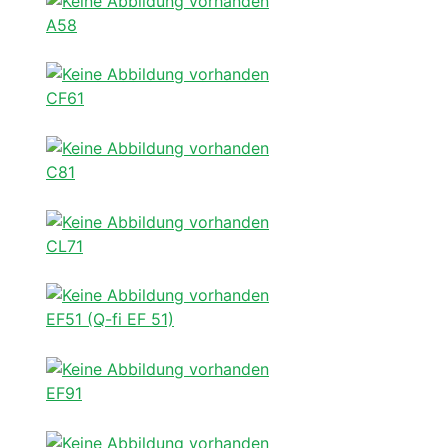
A58
CF61
C81
CL71
EF51 (Q-fi EF 51)
EF91