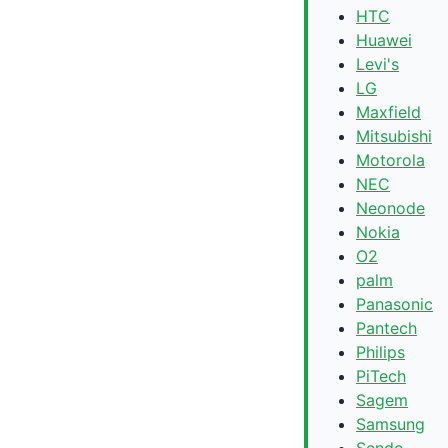
HTC
Huawei
Levi's
LG
Maxfield
Mitsubishi
Motorola
NEC
Neonode
Nokia
O2
palm
Panasonic
Pantech
Philips
PiTech
Sagem
Samsung
Sendo