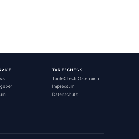
RVICE
TARIFECHECK
ws
TarifeCheck Österreich
tgeber
Impressum
rum
Datenschutz