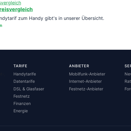
reisvergleich
ytarif zum Handy gibt's in unserer Übersicht.
en
TARIFE
ANBIETER
SE
t-,
Handytarife
Mobilfunk-Anbieter
Ne
Datentarife
Internet-Anbieter
Ra
DSL & Glasfaser
Festnetz-Anbieter
Fo
Festnetz
Finanzen
Energie