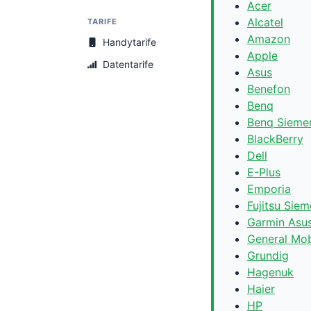
Acer
Alcatel
TARIFE
Amazon
Handytarife
Apple
Datentarife
Asus
Benefon
Benq
Benq Sieme
BlackBerry
Dell
E-Plus
Emporia
Fujitsu Sie
Garmin Asu
General Mob
Grundig
Hagenuk
Haier
HP