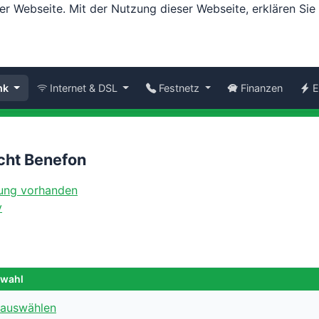
er Webseite. Mit der Nutzung dieser Webseite, erklären Si
nk
Internet & DSL
Festnetz
Finanzen
E
cht Benefon
y
swahl
 auswählen