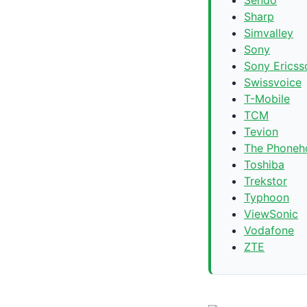
Sharp
Simvalley
Sony
Sony Ericss
Swissvoice
T-Mobile
TCM
Tevion
The Phoneh
Toshiba
Trekstor
Typhoon
ViewSonic
Vodafone
ZTE