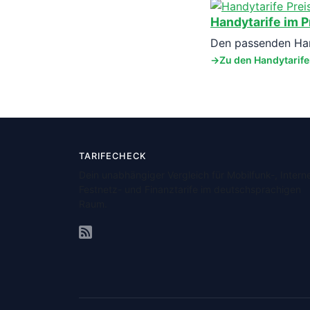
Handytarife im P
Den passenden Hand
Zu den Handytarif
TARIFECHECK
Dein unabhängiger Vergleich für Mobilfunk-, Interne
Festnetz- und Finanztarife im deutschsprachigen
Raum.