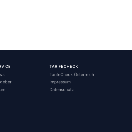
RVICE
TARIFECHECK
ws
TarifeCheck Österreich
tgeber
Impressum
rum
Datenschutz