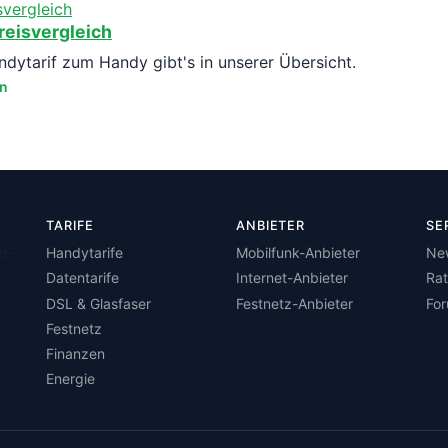
reisvergleich
ytarif zum Handy gibt's in unserer Übersicht.
en
TARIFE
ANBIETER
SE
t-,
Handytarife
Mobilfunk-Anbieter
Ne
Datentarife
Internet-Anbieter
Ra
DSL & Glasfaser
Festnetz-Anbieter
Fo
Festnetz
Finanzen
Energie