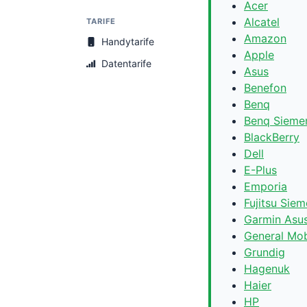
Acer
Alcatel
TARIFE
Amazon
Handytarife
Apple
Datentarife
Asus
Benefon
Benq
Benq Sieme
BlackBerry
Dell
E-Plus
Emporia
Fujitsu Sie
Garmin Asu
General Mob
Grundig
Hagenuk
Haier
HP