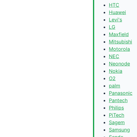
HTC
Huawei
Levi's
LG
Maxfield
Mitsubishi
Motorola
NEC
Neonode
Nokia
O2
palm
Panasonic
Pantech
Philips
PiTech
Sagem
Samsung
Sendo