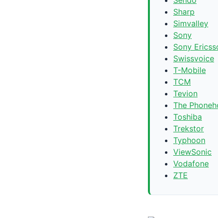
Sharp
Simvalley
Sony
Sony Ericss
Swissvoice
T-Mobile
TCM
Tevion
The Phoneh
Toshiba
Trekstor
Typhoon
ViewSonic
Vodafone
ZTE