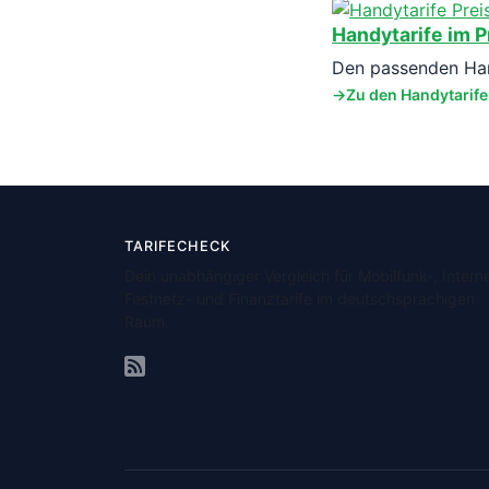
Handytarife im P
Den passenden Hand
Zu den Handytarif
TARIFECHECK
Dein unabhängiger Vergleich für Mobilfunk-, Interne
Festnetz- und Finanztarife im deutschsprachigen
Raum.