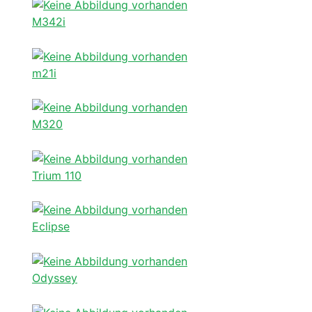
M342i
m21i
M320
Trium 110
Eclipse
Odyssey