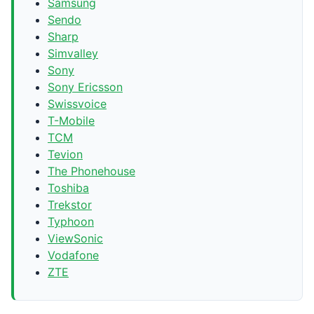
Samsung
Sendo
Sharp
Simvalley
Sony
Sony Ericsson
Swissvoice
T-Mobile
TCM
Tevion
The Phonehouse
Toshiba
Trekstor
Typhoon
ViewSonic
Vodafone
ZTE