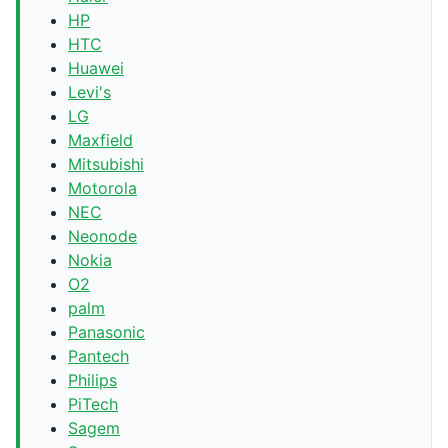
HP
HTC
Huawei
Levi's
LG
Maxfield
Mitsubishi
Motorola
NEC
Neonode
Nokia
O2
palm
Panasonic
Pantech
Philips
PiTech
Sagem