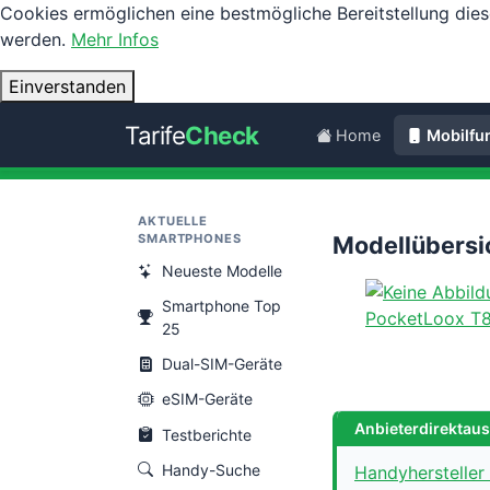
Cookies ermöglichen eine bestmögliche Bereitstellung dies
werden.
Mehr Infos
Einverstanden
Tarife
Check
Home
Mobilfu
AKTUELLE
SMARTPHONES
Modellübersi
Neueste Modelle
Smartphone Top
PocketLoox T
25
Dual-SIM-Geräte
eSIM-Geräte
Anbieterdirektau
Testberichte
Handy-Suche
Handyhersteller