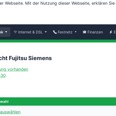
er Webseite. Mit der Nutzung dieser Webseite, erklären Si
nk
Internet & DSL
Festnetz
Finanzen
E
cht Fujitsu Siemens
830
swahl
 auswählen