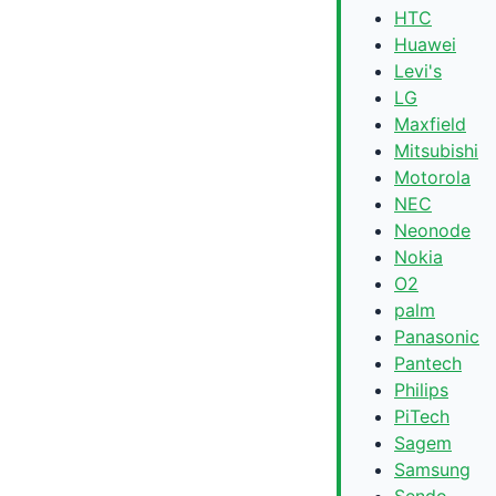
HTC
Huawei
Levi's
LG
Maxfield
Mitsubishi
Motorola
NEC
Neonode
Nokia
O2
palm
Panasonic
Pantech
Philips
PiTech
Sagem
Samsung
Sendo