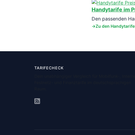
Handytarife im P
Den passenden Hand
Zu den Handytarif
TARIFECHECK
Dein unabhängiger Vergleich für Mobilfunk-, Interne
Festnetz- und Finanztarife im deutschsprachigen
Raum.