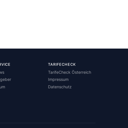
RVICE
TARIFECHECK
ws
TarifeCheck Österreich
tgeber
Impressum
rum
Datenschutz