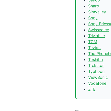
Sharp
Simvalley
Sony
Sony Ericss
Swissvoice
T-Mobile
TCM
Tevion
The Phoneh
Toshiba
Trekstor
Typhoon
ViewSonic
Vodafone
ZTE