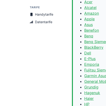
Acer
Alcatel
TARIFE
Amazon
Handytarife
Apple
Datentarife
Asus
Benefon
Benq
Benq Sieme
BlackBerry
Dell
E-Plus
Emporia
Fujitsu Sie
Garmin Asu
General Mob
Grundig
Hagenuk
Haier
HP