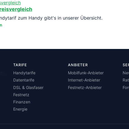
reisvergleich
ytarif zum Handy gibt's in unserer Übersicht.
en
TARIFE
ANBIETER
SE
t-,
Handytarife
Mobilfunk-Anbieter
Ne
Datentarife
Internet-Anbieter
Ra
DSL & Glasfaser
Festnetz-Anbieter
Fo
Festnetz
Finanzen
Energie