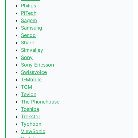
Philips
PiTech
Sagem
Samsung
Sendo
Sharp
Simvalley
Sony
Sony Ericsson
Swissvoice
T-Mobile
TCM
Tevion
The Phonehouse
Toshiba
Trekstor
Typhoon
ViewSonic