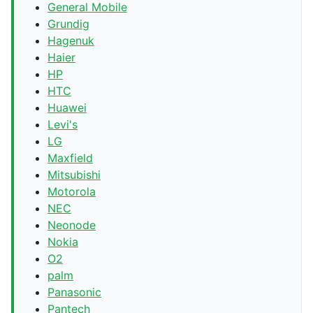
General Mobile
Grundig
Hagenuk
Haier
HP
HTC
Huawei
Levi's
LG
Maxfield
Mitsubishi
Motorola
NEC
Neonode
Nokia
O2
palm
Panasonic
Pantech