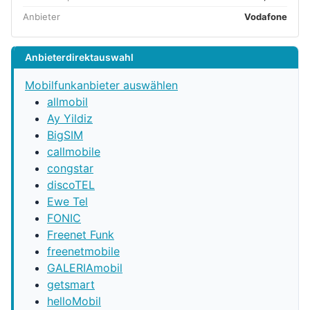
Anbieter
Vodafone
Anbieterdirektauswahl
Mobilfunkanbieter auswählen
allmobil
Ay Yildiz
BigSIM
callmobile
congstar
discoTEL
Ewe Tel
FONIC
Freenet Funk
freenetmobile
GALERIAmobil
getsmart
helloMobil