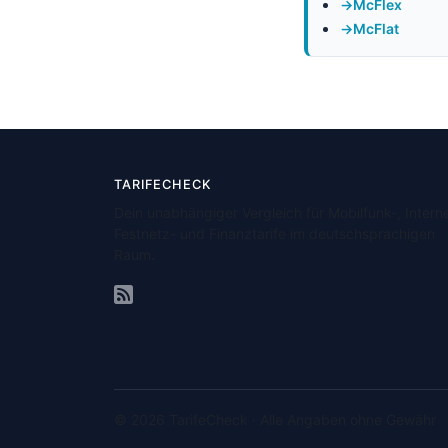
McFlex
McFlat
TARIFECHECK
Dein unabhängiger Vergleich für Mobilfunk-, Interne
Festnetz- und Finanztarife im deutschsprachigen
Raum.
© 2026 TarifeCheck · Alle Angaben ohne Gewähr