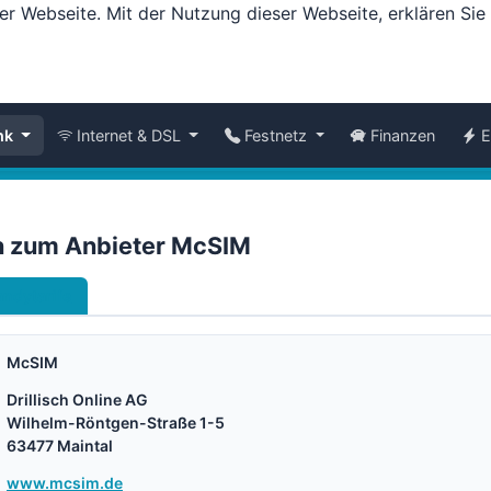
er Webseite. Mit der Nutzung dieser Webseite, erklären Si
nk
Internet & DSL
Festnetz
Finanzen
E
n zum Anbieter McSIM
ndytarife
McSIM
Drillisch Online AG
Wilhelm-Röntgen-Straße 1-5
63477 Maintal
www.mcsim.de