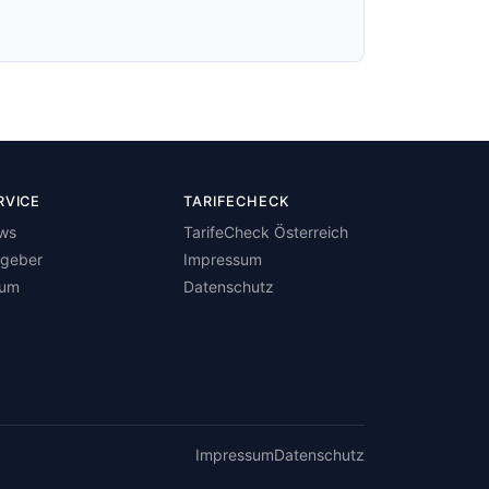
RVICE
TARIFECHECK
ws
TarifeCheck Österreich
tgeber
Impressum
rum
Datenschutz
Impressum
Datenschutz