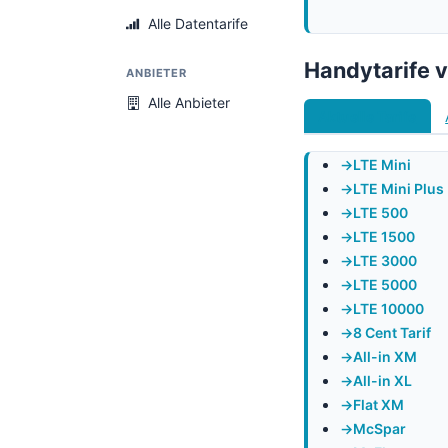
Alle Datentarife
Handytarife 
ANBIETER
Alle Anbieter
Aktuelle Tarife
LTE Mini
LTE Mini Plus
LTE 500
LTE 1500
LTE 3000
LTE 5000
LTE 10000
8 Cent Tarif
All-in XM
All-in XL
Flat XM
McSpar