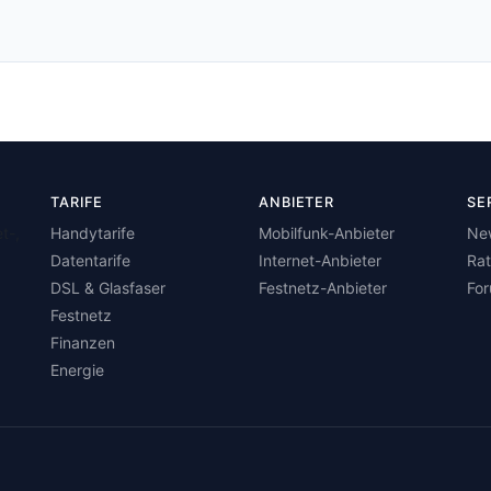
TARIFE
ANBIETER
SE
t-,
Handytarife
Mobilfunk-Anbieter
Ne
Datentarife
Internet-Anbieter
Ra
DSL & Glasfaser
Festnetz-Anbieter
Fo
Festnetz
Finanzen
Energie