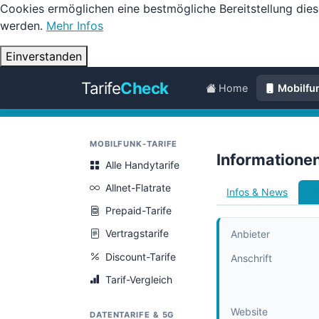
Cookies ermöglichen eine bestmögliche Bereitstellung dies
werden.
Mehr Infos
Einverstanden
Tarife
Check
Home
Mobilfu
MOBILFUNK-TARIFE
Informatione
Alle Handytarife
Allnet-Flatrate
Infos & News
Ha
Prepaid-Tarife
Vertragstarife
Anbieter
Discount-Tarife
Anschrift
Tarif-Vergleich
Website
DATENTARIFE & 5G