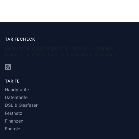
TARIFECHECK
Dein unabhängiger Vergleich für Mobilfunk-, Internet-,
Festnetz- und Finanztarife im deutschsprachigen Raum.
TARIFE
Handytarife
Datentarife
DSL & Glasfaser
Festnetz
Finanzen
Energie