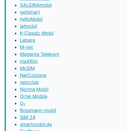
GALERIAmobil
getsmart
helloMobil
ja!mobil
K-Classic Mobil
Lebara
M-net
Magenta Telekom
maXXim
McSIM
NetCologne
netzclub
Norma Mobil
Ortel Mobile
O₂
Rossmann mobil
SIM 24
smartmobil.de