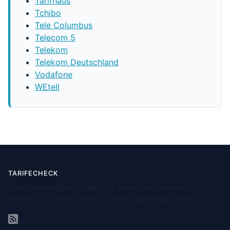
Tarifhaus
Tchibo
Tele Columbus
Telecom 5
Telekom
Telekom Deutschland
Vodafone
WEtell
TARIFECHECK
Dein unabhängiger Vergleich für Mobilfunk-, Internet-,
Festnetz- und Finanztarife im deutschsprachigen Raum.