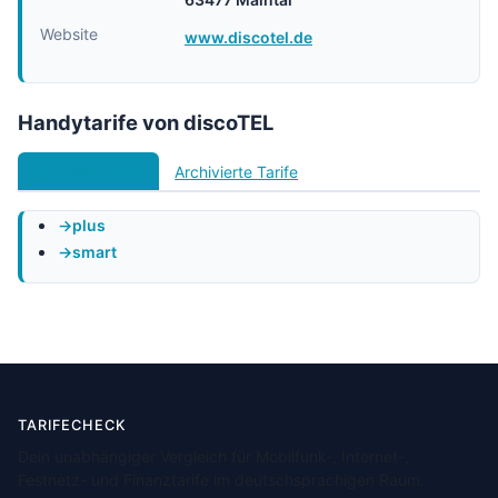
Website
www.discotel.de
Handytarife von discoTEL
Aktuelle Tarife
Archivierte Tarife
plus
smart
TARIFECHECK
Dein unabhängiger Vergleich für Mobilfunk-, Internet-,
Festnetz- und Finanztarife im deutschsprachigen Raum.