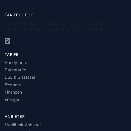
TARIFECHECK
Dein unabhängiger Vergleich für Mobilfunk-, Internet-,
Festnetz- und Finanztarife im deutschsprachigen Raum.
TARIFE
Handytarife
Datentarife
DSL & Glasfaser
Festnetz
Finanzen
Energie
ANBIETER
Mobilfunk-Anbieter