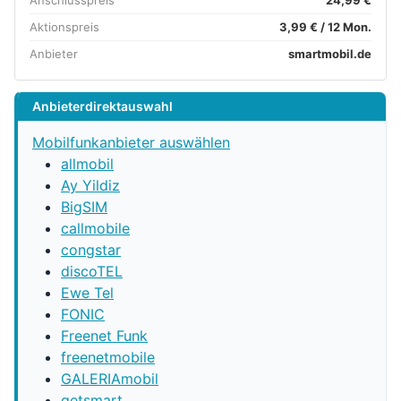
Anschlusspreis
24,99 €
Aktionspreis
3,99 € / 12 Mon.
Anbieter
smartmobil.de
Anbieterdirektauswahl
Mobilfunkanbieter auswählen
allmobil
Ay Yildiz
BigSIM
callmobile
congstar
discoTEL
Ewe Tel
FONIC
Freenet Funk
freenetmobile
GALERIAmobil
getsmart