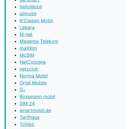
helloMobil
ja!mobil
K-Classic Mobil
Lebara
M-net
Magenta Telekom
maXXim
McSIM
NetCologne
netzclub
Norma Mobil
Ortel Mobile
O₂
Rossmann mobil
SIM 24
smartmobil.de
Tarifhaus
Tchibo