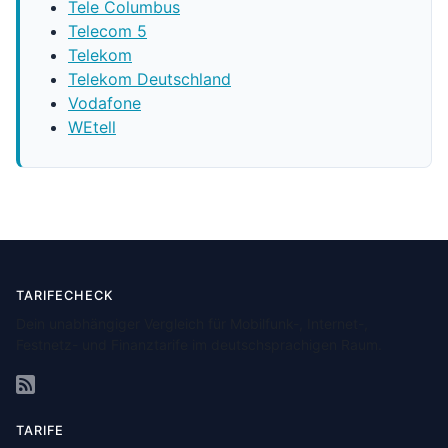
Tele Columbus
Telecom 5
Telekom
Telekom Deutschland
Vodafone
WEtell
TARIFECHECK
Dein unabhängiger Vergleich für Mobilfunk-, Internet-,
Festnetz- und Finanztarife im deutschsprachigen Raum.
TARIFE