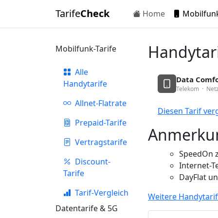
Tarife
Check
Home
Mobilfun
Handytar
Mobilfunk-Tarife
Alle
Data Comfo
Handytarife
Telekom · Netz
Allnet-Flatrate
Diesen Tarif ver
Prepaid-Tarife
Anmerkun
Vertragstarife
SpeedOn 
Discount-
Internet-T
Tarife
DayFlat un
Tarif-Vergleich
Weitere Handytari
Datentarife & 5G