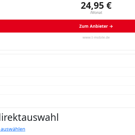
24,95 €
/Monat
Zum Anbieter →
www.t-mobile.de
direktauswahl
 auswählen