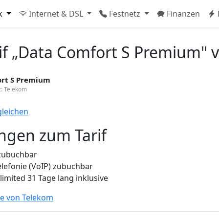
k
Internet & DSL
Festnetz
Finanzen
if „Data Comfort S Premium" 
rt S Premium
: Telekom
gleichen
gen zum Tarif
zubuchbar
elefonie (VoIP) zubuchbar
limited 31 Tage lang inklusive
fe von Telekom