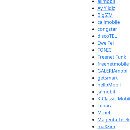
allmobil
Ay Yildiz
BigSIM
callmobile
congstar
discoTEL
Ewe Tel
FONIC
Freenet Funk
freenetmobile
GALERIAmobil
getsmart
helloMobil
ja!mobil
K-Classic Mobi
Lebara
M-net
Magenta Tele
maXXim