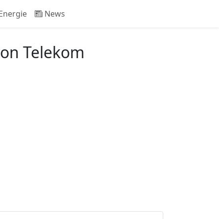
Energie
News
von Telekom