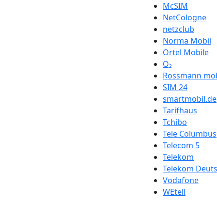
McSIM
NetCologne
netzclub
Norma Mobil
Ortel Mobile
O₂
Rossmann mob
SIM 24
smartmobil.de
Tarifhaus
Tchibo
Tele Columbus
Telecom 5
Telekom
Telekom Deut
Vodafone
WEtell