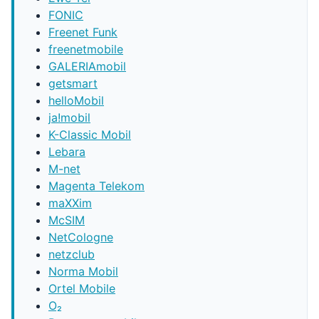
FONIC
Freenet Funk
freenetmobile
GALERIAmobil
getsmart
helloMobil
ja!mobil
K-Classic Mobil
Lebara
M-net
Magenta Telekom
maXXim
McSIM
NetCologne
netzclub
Norma Mobil
Ortel Mobile
O₂