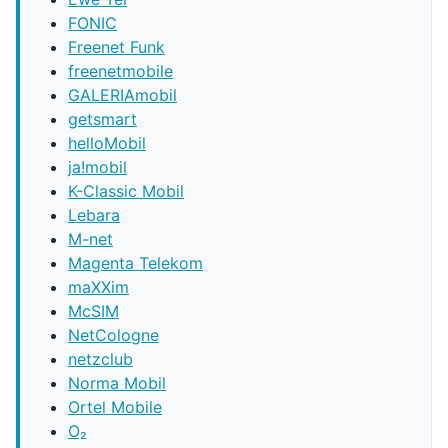
FONIC
Freenet Funk
freenetmobile
GALERIAmobil
getsmart
helloMobil
ja!mobil
K-Classic Mobil
Lebara
M-net
Magenta Telekom
maXXim
McSIM
NetCologne
netzclub
Norma Mobil
Ortel Mobile
O₂