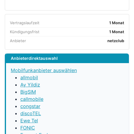
Vertragslaufzeit
1 Monat
Kündigungsfrist
1 Monat
Anbieter
netzclub
Anbieterdirektauswahl
Mobilfunkanbieter auswählen
allmobil
Ay Yildiz
BigSIM
callmobile
congstar
discoTEL
Ewe Tel
FONIC