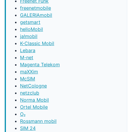
Freenet Funk
freenetmobile
GALERIAmobil
getsmart
helloMobil
ja!mobil
K-Classic Mobil
Lebara
M-net
Magenta Telekom
maXXim
McSIM
NetCologne
netzclub
Norma Mobil
Ortel Mobile
O₂
Rossmann mobil
SIM 24