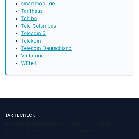
smartmobil.de
Tarifhaus
Tchibo
Tele Columbus
Telecom 5
Telekom
Telekom Deutschland
Vodafone
WEtell
TARIFECHECK
Dein unabhängiger Vergleich für Mobilfunk-, Internet-,
Festnetz- und Finanztarife im deutschsprachigen Raum.