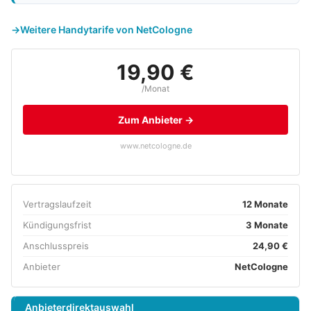
Weitere Handytarife von NetCologne
19,90 €
/Monat
Zum Anbieter →
www.netcologne.de
Vertragslaufzeit
12 Monate
Kündigungsfrist
3 Monate
Anschlusspreis
24,90 €
Anbieter
NetCologne
Anbieterdirektauswahl