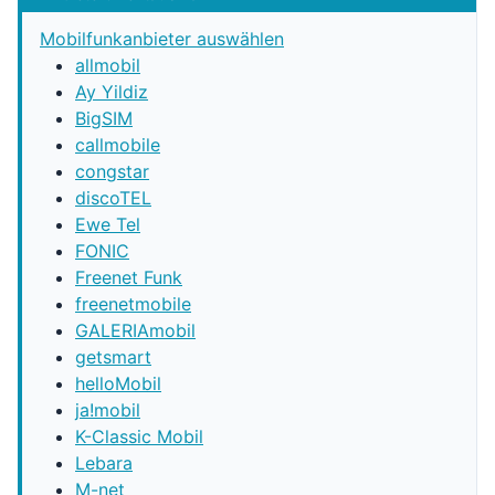
Mobilfunkanbieter auswählen
allmobil
Ay Yildiz
BigSIM
callmobile
congstar
discoTEL
Ewe Tel
FONIC
Freenet Funk
freenetmobile
GALERIAmobil
getsmart
helloMobil
ja!mobil
K-Classic Mobil
Lebara
M-net