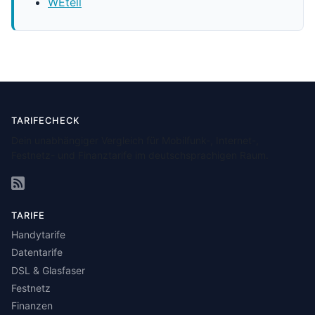
WEtell
TARIFECHECK
Dein unabhängiger Vergleich für Mobilfunk-, Internet-,
Festnetz- und Finanztarife im deutschsprachigen Raum.
TARIFE
Handytarife
Datentarife
DSL & Glasfaser
Festnetz
Finanzen