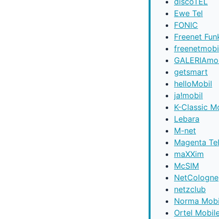
discoTEL
Ewe Tel
FONIC
Freenet Fun
freenetmobi
GALERIAmob
getsmart
helloMobil
ja!mobil
K-Classic M
Lebara
M-net
Magenta Te
maXXim
McSIM
NetCologne
netzclub
Norma Mobi
Ortel Mobil