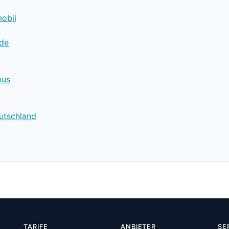
obil
.de
bus
utschland
TARIFE
ANBIETER
SE