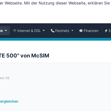
er Webseite. Mit der Nutzung dieser Webseite, erklären Si
nk
Internet & DSL
Festnetz
Finanzen
E
LTE 500" von McSIM
tz: O2
vergleichen