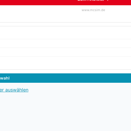
www.mcsim.de
swahl
er auswählen