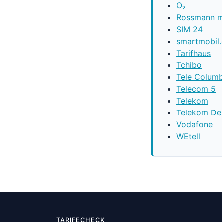
O₂
Rossmann m
SIM 24
smartmobil
Tarifhaus
Tchibo
Tele Colum
Telecom 5
Telekom
Telekom De
Vodafone
WEtell
TARIFECHECK