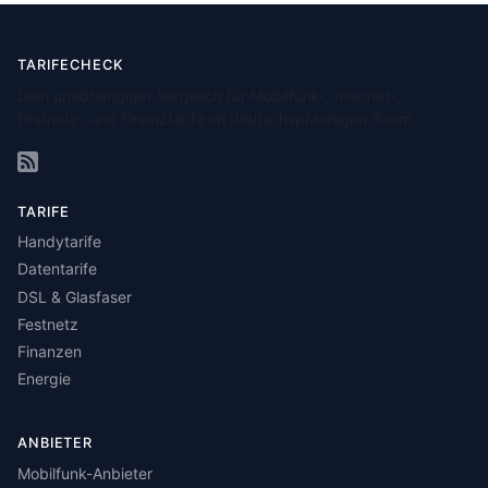
TARIFECHECK
Dein unabhängiger Vergleich für Mobilfunk-, Internet-,
Festnetz- und Finanztarife im deutschsprachigen Raum.
TARIFE
Handytarife
Datentarife
DSL & Glasfaser
Festnetz
Finanzen
Energie
ANBIETER
Mobilfunk-Anbieter