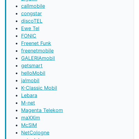
callmobile
congstar
discoTEL
Ewe Tel
FONIC
Freenet Funk
freenetmobile
GALERIAmobil
getsmart
helloMobil
ja!mobil
K-Classic Mobil
Lebara
M-net
Magenta Telekom
maXXim
McSIM
NetCologne