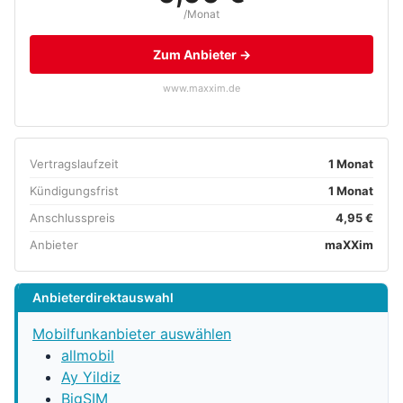
/Monat
Zum Anbieter →
www.maxxim.de
Vertragslaufzeit
1 Monat
Kündigungsfrist
1 Monat
Anschlusspreis
4,95 €
Anbieter
maXXim
Anbieterdirektauswahl
Mobilfunkanbieter auswählen
allmobil
Ay Yildiz
BigSIM