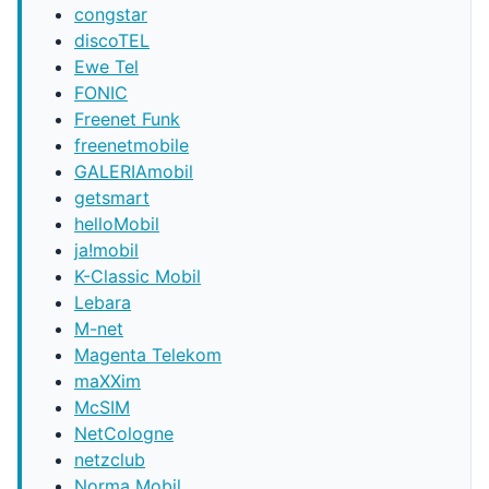
congstar
discoTEL
Ewe Tel
FONIC
Freenet Funk
freenetmobile
GALERIAmobil
getsmart
helloMobil
ja!mobil
K-Classic Mobil
Lebara
M-net
Magenta Telekom
maXXim
McSIM
NetCologne
netzclub
Norma Mobil