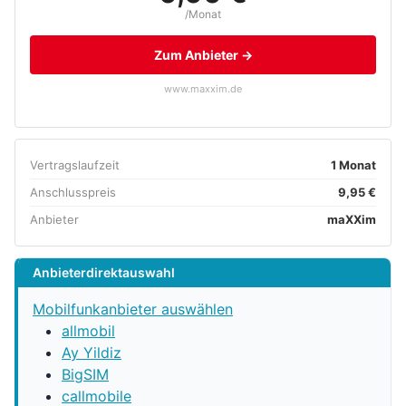
/Monat
Zum Anbieter →
www.maxxim.de
Vertragslaufzeit
1 Monat
Anschlusspreis
9,95 €
Anbieter
maXXim
Anbieterdirektauswahl
Mobilfunkanbieter auswählen
allmobil
Ay Yildiz
BigSIM
callmobile