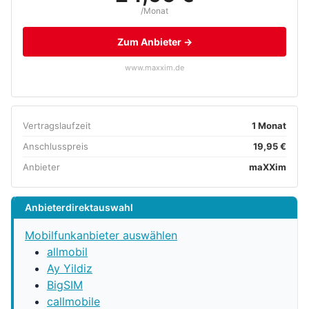
/Monat
Zum Anbieter →
www.maxxim.de
Vertragslaufzeit
1 Monat
Anschlusspreis
19,95 €
Anbieter
maXXim
Anbieterdirektauswahl
Mobilfunkanbieter auswählen
allmobil
Ay Yildiz
BigSIM
callmobile