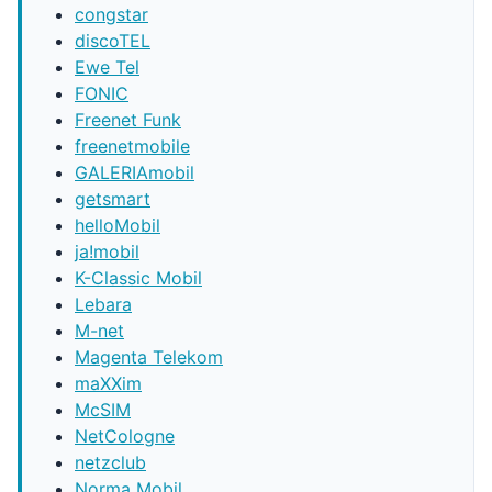
congstar
discoTEL
Ewe Tel
FONIC
Freenet Funk
freenetmobile
GALERIAmobil
getsmart
helloMobil
ja!mobil
K-Classic Mobil
Lebara
M-net
Magenta Telekom
maXXim
McSIM
NetCologne
netzclub
Norma Mobil