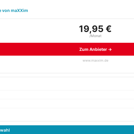
fe von maXXim
19,95 €
/Monat
Zum Anbieter →
www.maxxim.de
swahl