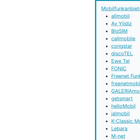
Mobilfunkanbiet
allmobil
Ay Yildiz
BigSIM
callmobile
congstar
discoTEL
Ewe Tel
FONIC
Freenet Fun
freenetmobi
GALERIAmob
getsmart
helloMobil
ja!mobil
K-Classic M
Lebara
M-net