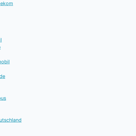
lekom
l
e
obil
.de
bus
utschland