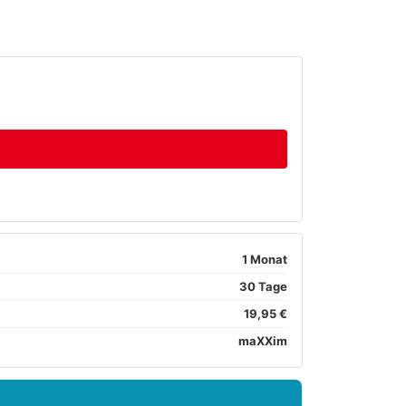
1 Monat
30 Tage
19,95 €
maXXim