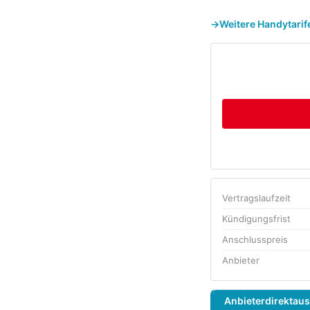
Weitere Handytari
Vertragslaufzeit
Kündigungsfrist
Anschlusspreis
Anbieter
Anbieterdirektau