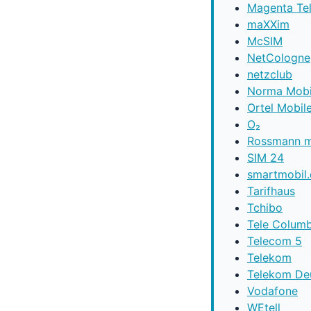
Magenta Te
maXXim
McSIM
NetCologne
netzclub
Norma Mobi
Ortel Mobil
O₂
Rossmann m
SIM 24
smartmobil
Tarifhaus
Tchibo
Tele Colum
Telecom 5
Telekom
Telekom De
Vodafone
WEtell