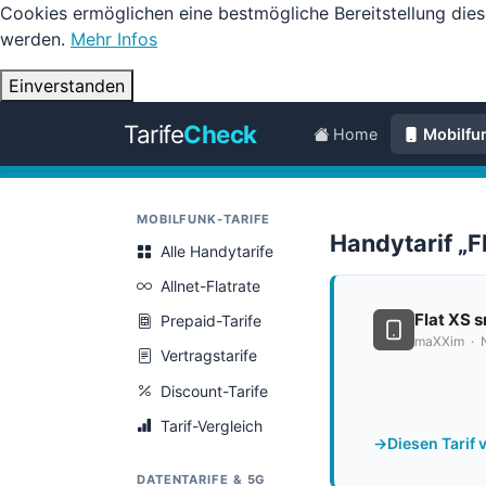
Cookies ermöglichen eine bestmögliche Bereitstellung dies
werden.
Mehr Infos
Einverstanden
Tarife
Check
Home
Mobilfu
MOBILFUNK-TARIFE
Handytarif „
Alle Handytarife
Allnet-Flatrate
Flat XS 
Prepaid-Tarife
maXXim · N
Vertragstarife
Discount-Tarife
Tarif-Vergleich
Diesen Tarif 
DATENTARIFE & 5G