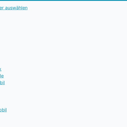
er auswählen
k
le
il
obil