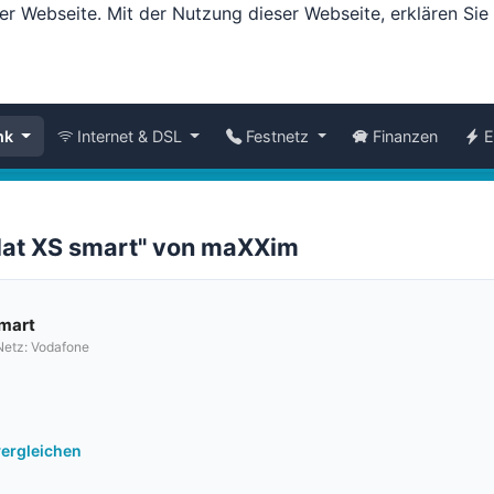
er Webseite. Mit der Nutzung dieser Webseite, erklären Si
nk
Internet & DSL
Festnetz
Finanzen
E
Flat XS smart" von maXXim
smart
etz: Vodafone
vergleichen