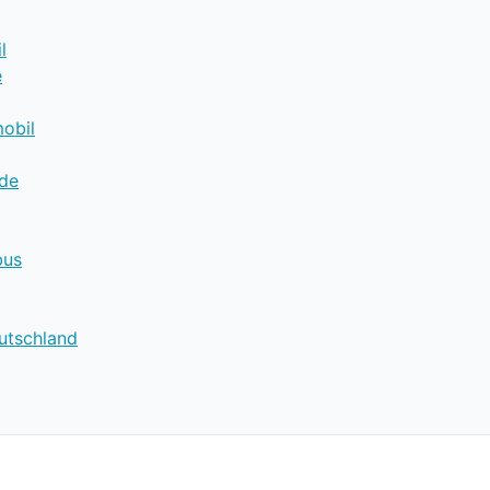
l
e
obil
.de
bus
utschland