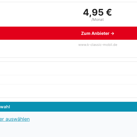
4,95 €
/Monat
Zum Anbieter →
www.k-classic-mobil.de
swahl
er auswählen