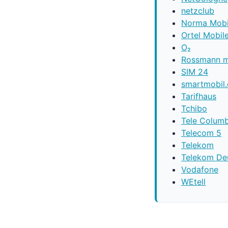
netzclub
Norma Mobi
Ortel Mobil
O₂
Rossmann m
SIM 24
smartmobil
Tarifhaus
Tchibo
Tele Colum
Telecom 5
Telekom
Telekom De
Vodafone
WEtell