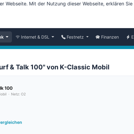
er Webseite. Mit der Nutzung dieser Webseite, erklären Si
nk
Internet & DSL
Festnetz
Finanzen
E
urf & Talk 100" von K-Classic Mobil
lk 100
obil · Netz: O2
vergleichen