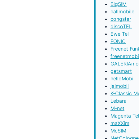
BigSIM
callmobile
congstar
discoTEL
Ewe Tel
FONIC
Freenet Fun
freenetmobi
GALERIAmob
getsmart
helloMobil
ja!mobil
K-Classic M
Lebara
M-net
Magenta Te
maXXim
McSIM
NetCologne