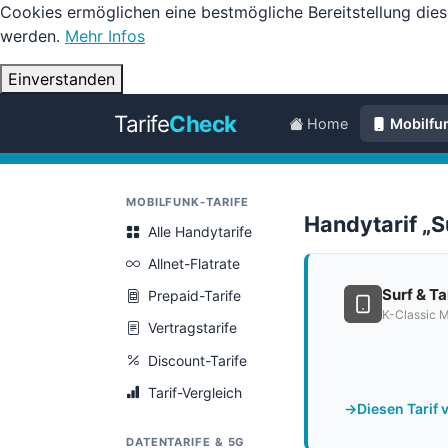
Cookies ermöglichen eine bestmögliche Bereitstellung dies
werden.
Mehr Infos
Einverstanden
Tarife
Check
Home
Mobilfu
MOBILFUNK-TARIFE
Handytarif „S
Alle Handytarife
Allnet-Flatrate
Surf & Ta
Prepaid-Tarife
K-Classic M
Vertragstarife
Discount-Tarife
Tarif-Vergleich
Diesen Tarif 
DATENTARIFE & 5G