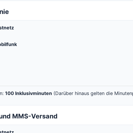
nie
stnetz
bilfunk
en:
100 Inklusivminuten
(Darüber hinaus gelten die Minutenp
- und MMS-Versand
stnetz