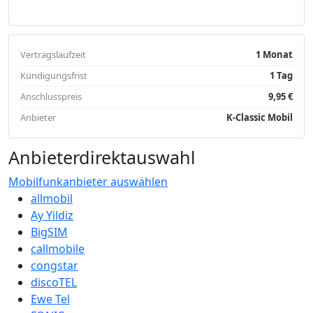
Vertragslaufzeit
1 Monat
Kündigungsfrist
1 Tag
Anschlusspreis
9,95 €
Anbieter
K-Classic Mobil
Anbieterdirektauswahl
Mobilfunkanbieter auswählen
allmobil
Ay Yildiz
BigSIM
callmobile
congstar
discoTEL
Ewe Tel