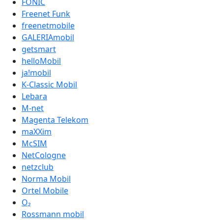
FONIC
Freenet Funk
freenetmobile
GALERIAmobil
getsmart
helloMobil
ja!mobil
K-Classic Mobil
Lebara
M-net
Magenta Telekom
maXXim
McSIM
NetCologne
netzclub
Norma Mobil
Ortel Mobile
O₂
Rossmann mobil