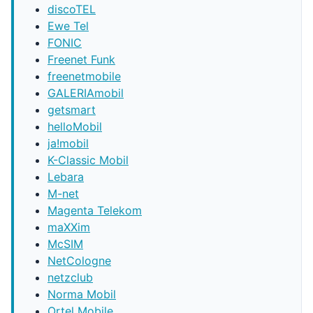
discoTEL
Ewe Tel
FONIC
Freenet Funk
freenetmobile
GALERIAmobil
getsmart
helloMobil
ja!mobil
K-Classic Mobil
Lebara
M-net
Magenta Telekom
maXXim
McSIM
NetCologne
netzclub
Norma Mobil
Ortel Mobile