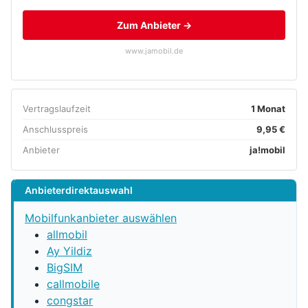
Zum Anbieter →
www.jamobil.de
Vertragslaufzeit
1 Monat
Anschlusspreis
9,95 €
Anbieter
ja!mobil
Anbieterdirektauswahl
Mobilfunkanbieter auswählen
allmobil
Ay Yildiz
BigSIM
callmobile
congstar