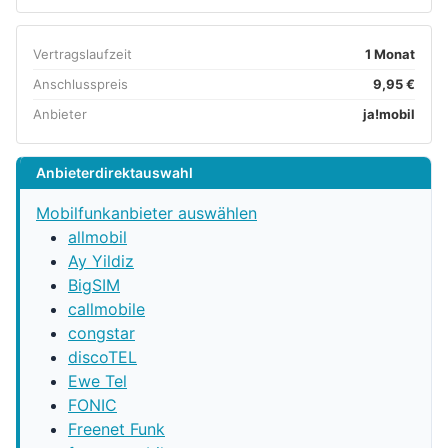
Vertragslaufzeit
1 Monat
Anschlusspreis
9,95 €
Anbieter
ja!mobil
Anbieterdirektauswahl
Mobilfunkanbieter auswählen
allmobil
Ay Yildiz
BigSIM
callmobile
congstar
discoTEL
Ewe Tel
FONIC
Freenet Funk