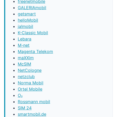
freenetmobile
GALERIAmobil
getsmart
helloMobil
ja!mobil
K-Classic Mobil
Lebara
M-net
Magenta Telekom
maXXim
McSIM
NetCologne
netzclub
Norma Mobil
Ortel Mobile
O₂
Rossmann mobil
SIM 24
smartmobil.de