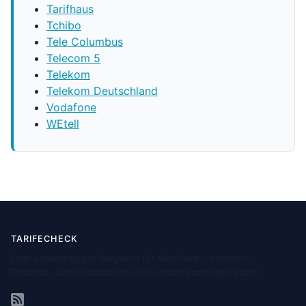
Tarifhaus
Tchibo
Tele Columbus
Telecom 5
Telekom
Telekom Deutschland
Vodafone
WEtell
TARIFECHECK
Dein unabhängiger Vergleich für Mobilfunk-, Internet-,
Festnetz- und Finanztarife im deutschsprachigen Raum.