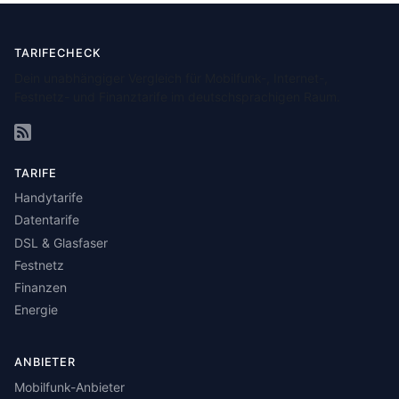
TARIFECHECK
Dein unabhängiger Vergleich für Mobilfunk-, Internet-,
Festnetz- und Finanztarife im deutschsprachigen Raum.
TARIFE
Handytarife
Datentarife
DSL & Glasfaser
Festnetz
Finanzen
Energie
ANBIETER
Mobilfunk-Anbieter