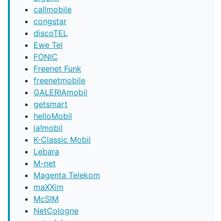
callmobile
congstar
discoTEL
Ewe Tel
FONIC
Freenet Funk
freenetmobile
GALERIAmobil
getsmart
helloMobil
ja!mobil
K-Classic Mobil
Lebara
M-net
Magenta Telekom
maXXim
McSIM
NetCologne