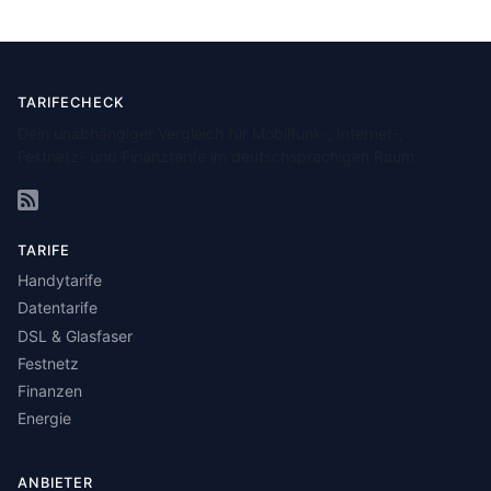
TARIFECHECK
Dein unabhängiger Vergleich für Mobilfunk-, Internet-,
Festnetz- und Finanztarife im deutschsprachigen Raum.
TARIFE
Handytarife
Datentarife
DSL & Glasfaser
Festnetz
Finanzen
Energie
ANBIETER