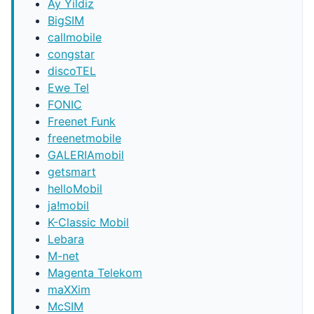
Ay Yildiz
BigSIM
callmobile
congstar
discoTEL
Ewe Tel
FONIC
Freenet Funk
freenetmobile
GALERIAmobil
getsmart
helloMobil
ja!mobil
K-Classic Mobil
Lebara
M-net
Magenta Telekom
maXXim
McSIM