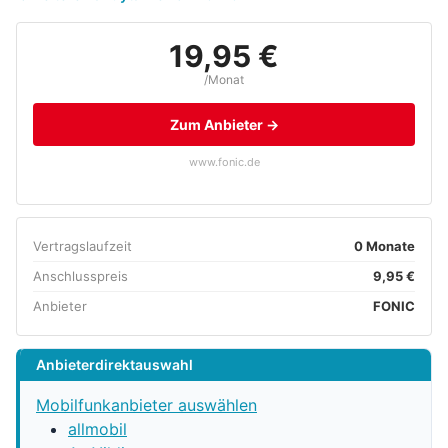
19,95 €
/Monat
Zum Anbieter →
www.fonic.de
Vertragslaufzeit
0 Monate
Anschlusspreis
9,95 €
Anbieter
FONIC
Anbieterdirektauswahl
Mobilfunkanbieter auswählen
allmobil