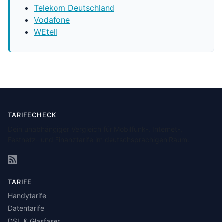
Telekom Deutschland
Vodafone
WEtell
TARIFECHECK
Dein unabhängiger Vergleich für Mobilfunk-, Internet-,
Festnetz- und Finanztarife im deutschsprachigen Raum.
TARIFE
Handytarife
Datentarife
DSL & Glasfaser