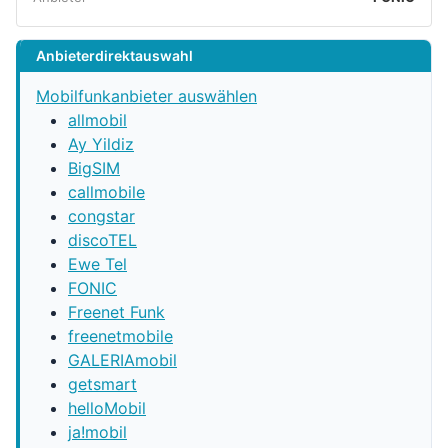
Anbieterdirektauswahl
Mobilfunkanbieter auswählen
allmobil
Ay Yildiz
BigSIM
callmobile
congstar
discoTEL
Ewe Tel
FONIC
Freenet Funk
freenetmobile
GALERIAmobil
getsmart
helloMobil
ja!mobil