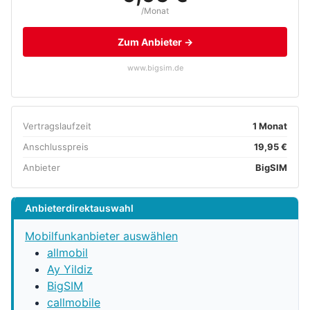
/Monat
Zum Anbieter →
www.bigsim.de
Vertragslaufzeit
1 Monat
Anschlusspreis
19,95 €
Anbieter
BigSIM
Anbieterdirektauswahl
Mobilfunkanbieter auswählen
allmobil
Ay Yildiz
BigSIM
callmobile