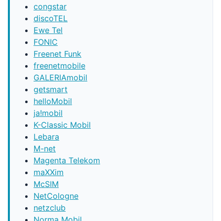
congstar
discoTEL
Ewe Tel
FONIC
Freenet Funk
freenetmobile
GALERIAmobil
getsmart
helloMobil
ja!mobil
K-Classic Mobil
Lebara
M-net
Magenta Telekom
maXXim
McSIM
NetCologne
netzclub
Norma Mobil